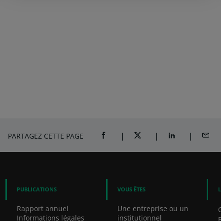
PARTAGEZ CETTE PAGE
PARTAGER SUR FACEBOOK (OUVRE U
PARTAGER SUR TWITTER (
PARTAGER SUR 
PART
PUBLICATIONS
VOUS ÊTES
Rapport annuel
Une entreprise ou un
Informations légales
institutionnel