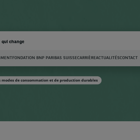
 qui change
EMENT
FONDATION BNP PARIBAS SUISSE
CARRIÈRE
ACTUALITÉS
CONTACT
hercher
es modes de consommation et de production durables