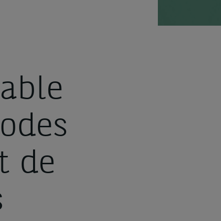
able
modes
t de
s