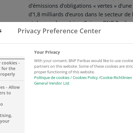
d’émissions d’obligations « vertes » d’une
d’1,8 milliards d’euros dans le secteur de
et du recyclage. Ici en Suisse, BNP Parib
Privacy Preference Center
obligation verte pour le compte de
Helve
leader suisse de la gestion des déchets. Il 
première opération de ce type réalisée pa
Your Privacy
Suisse. Découvrez cette réussite dans la vi
With your consent, BNP Paribas would like to use cookie
y cookies -
partners on this website. Some of these cookies are stric
 for the
proper functioning of this website.
properly
Politique de cookies / Cookies Policy /Cookie-Richtlinien
En savoir plus sur notre politique RSE
General Vendor List
es - Allow
ers to
no
ising,
 your