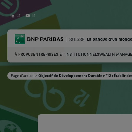
LINKEDIN
YOUTUBE
BNP Paribas
SUISSE
La banque d'un monde
À PROPOS
ENTREPRISES ET INSTITUTIONNELS
WEALTH MANAG
C
Page d'accueil
>
Objectif de Développement Durable n°12 : Établir d
Entrez les termes à rechercher