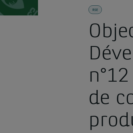
RSE
Objec
Déve
n°12
de c
prod