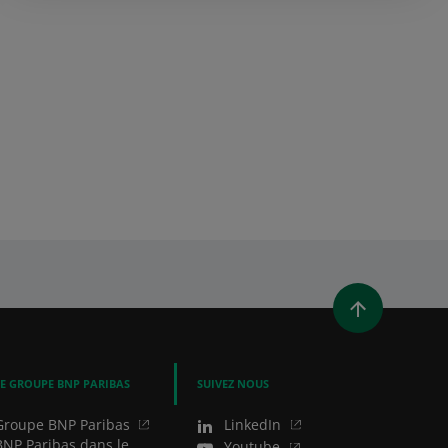
NE NOUVELLE FENÊTRE)
OUVRE UNE NOUVELLE FENÊTRE)
LINKEDIN (OUVRE UNE NOUVELLE FENÊTRE)
AGER PAR EMAIL
LE GROUPE BNP PARIBAS
SUIVEZ NOUS
Groupe BNP Paribas
LinkedIn
BNP Paribas dans le
Youtube