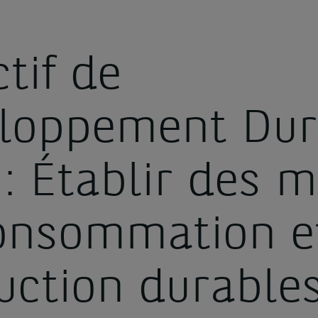
tif de
loppement Dur
 : Établir des 
onsommation e
uction durable