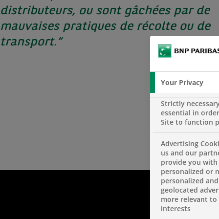
distributeurs, ou sont gâchées par de
mauvaises pratiques de récolte ou de
transport.”
Your Privacy
Strictly necessar
essential in order
Site to function 
Advertising Cooki
us and our partn
provide you with
personalized or 
personalized and
geolocated advert
more relevant to
interests