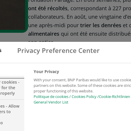
ont été récoltés
, correspondant à 227 prod
collaborateurs. En août, une vingtaine d’
une après-midi pour
trier les denrées
et 
alimentaires
qui ont été ensuite distribu
son entier.
Privacy Preference Center
Your Privacy
itaux
With your consent, BNP Paribas would like to use cookie
y cookies -
partners on this website. Some of these cookies are stric
 for the
proper functioning of this website.
properly
Politique de cookies / Cookies Policy /Cookie-Richtlinien
General Vendor List
es - Allow
du sang a
ers to
orateurs de
no
 effectifs