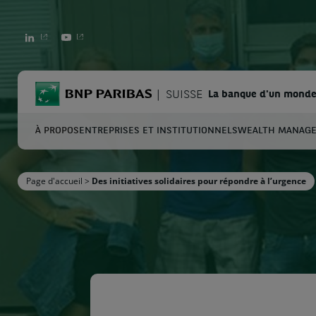
LINKEDIN
YOUTUBE
BNP Paribas
SUISSE
La banque d'un monde
À PROPOS
ENTREPRISES ET INSTITUTIONNELS
WEALTH MANAG
C
Page d'accueil
>
Des initiatives solidaires pour répondre à l’urgence
Entrez les termes à rechercher