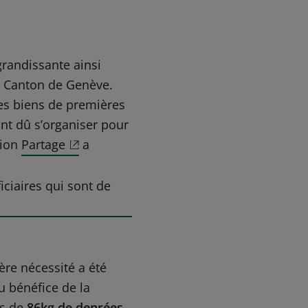
grandissante ainsi
le Canton de Genève.
des biens de premières
ont dû s’organiser pour
tion
Partage
a
ciaires qui sont de
ère nécessité a été
u bénéfice de la
us de
86kg de denrées