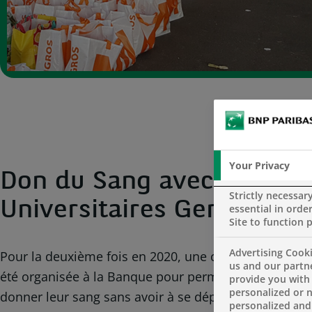
Your Privacy
Don du Sang avec les Hôp
Strictly necessar
Universitaires Genevois
essential in order
Site to function 
Advertising Cooki
Pour la deuxième fois en 2020, une collecte de don 
us and our partn
été organisée à la Banque pour permettre aux collab
provide you with
personalized or 
donner leur sang sans avoir à se déplacer. Malgré des
personalized and