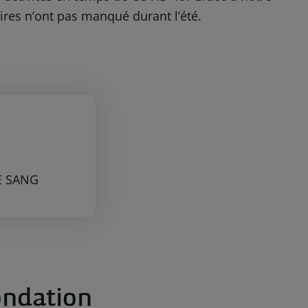
daires n’ont pas manqué durant l’été.
3
E SANG
ondation