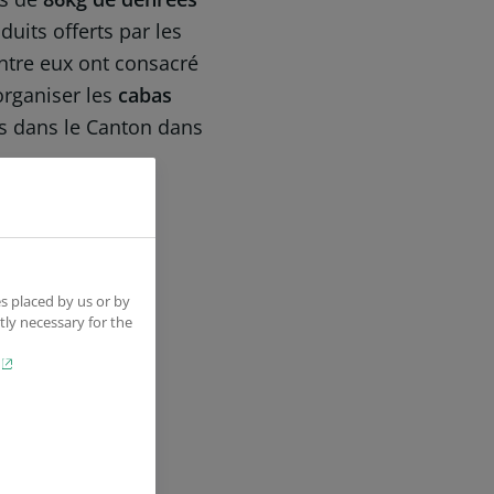
uits offerts par les
entre eux ont consacré
organiser les
cabas
és dans le Canton dans
s placed by us or by
tly necessary for the