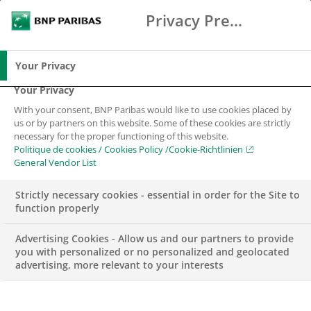
Privacy Preference Center
Chercher
BNP Paribas
Me
Entrez les termes à rechercher
Chercher
Your Privacy
Your Privacy
With your consent, BNP Paribas would like to use cookies placed by
us or by partners on this website. Some of these cookies are strictly
necessary for the proper functioning of this website.
Politique de cookies / Cookies Policy /Cookie-Richtlinien
General Vendor List
Strictly necessary cookies - essential in order for the Site to
function properly
Advertising Cookies - Allow us and our partners to provide
you with personalized or no personalized and geolocated
advertising, more relevant to your interests
BNP PARIBAS EN SUISSE