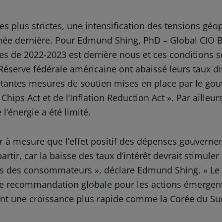
es plus strictes, une intensification des tensions géo
année dernière. Pour Edmund Shing, PhD – Global CIO
res de 2022-2023 est derrière nous et ces conditions 
erve fédérale américaine ont abaissé leurs taux direc
antes mesures de soutien mises en place par le gouv
ips Act et de l’Inflation Reduction Act ». Par ailleurs
l’énergie a été limité.
ir à mesure que l’effet positif des dépenses gouvern
tir, car la baisse des taux d’intérêt devrait stimuler l’a
es des consommateurs », déclare Edmund Shing. « Le
une recommandation globale pour les actions émergent
t une croissance plus rapide comme la Corée du Sud, 