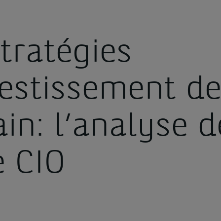
tratégies
vestissement d
in: l’analyse d
e CIO