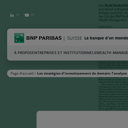
LINKEDIN
YOUTUBE
BNP Paribas
SUISSE
La banque d'un monde
À PROPOS
ENTREPRISES ET INSTITUTIONNELS
WEALTH MANAG
C
Page d'accueil
>
Les stratégies d’investissement de demain: l’analyse
Entrez les termes à rechercher