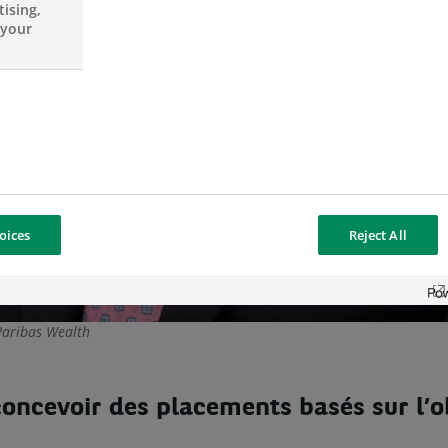
ising,
 your
oices
Reject All
Paribas Wealth
ncevoir des placements basés sur l’obs