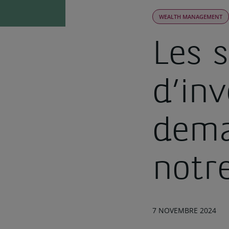
WEALTH MANAGEMENT
Les s
d’in
dema
notr
7 NOVEMBRE 2024