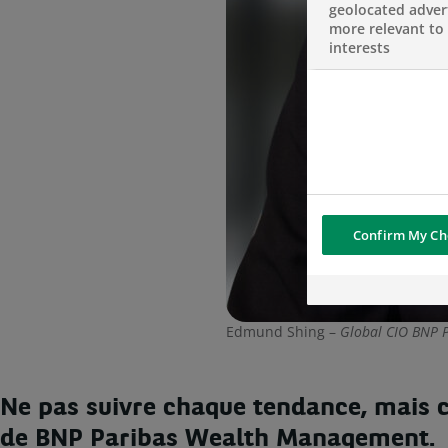
geolocated advert
more relevant to
interests
Confirm My Ch
Edmund Shing –
Global CIO BNP 
Ne pas suivre chaque tendance, mais co
de BNP Paribas Wealth Management.