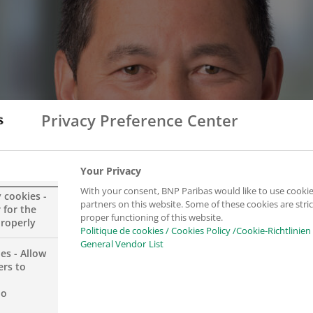
Privacy Preference Center
Your Privacy
With your consent, BNP Paribas would like to use cookie
y cookies -
partners on this website. Some of these cookies are stric
 for the
proper functioning of this website.
properly
Politique de cookies / Cookies Policy /Cookie-Richtlinien
General Vendor List
es - Allow
ers to
no