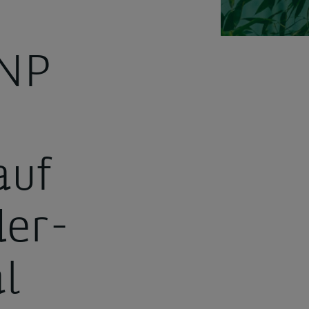
BNP
auf
der-
l