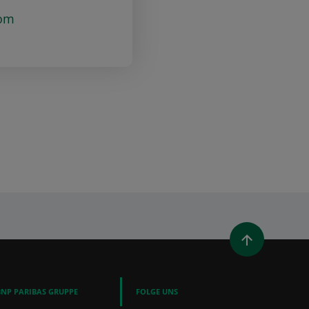
com
UES FENSTER)
T EIN NEUES FENSTER)
LEN (ÖFFNET EIN NEUES FENSTER)
AIL TEILEN
BNP PARIBAS GRUPPE
FOLGE UNS