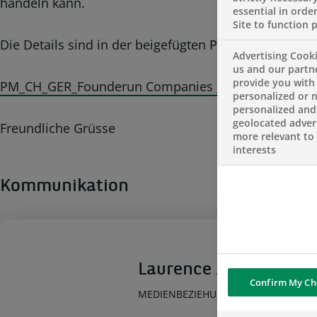
handeln kann.
essential in order
Site to function 
Die Details sind in der beigefügten Pressemitteilung 
Advertising Cooki
us and our partn
provide you with
PM_CH_GER_Founderun Companies _Solactive Index
personalized or 
personalized and
geolocated advert
Freundliche Grüsse
more relevant to
interests
Kommunikation
Laurence Anthony
Confirm My Ch
MEDIENBEZIEHUNGEN