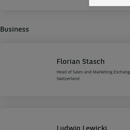
Business
Florian Stasch
Head of Sales and Marketing Exchang
Switzerland
Ludwig Lewicki