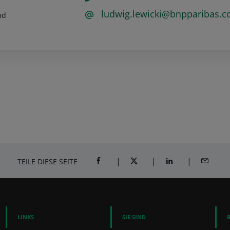
ludwig.lewicki@bnpparibas.
nd
TEILE DIESE SEITE
AUF FACEBOOK TEILEN (ÖFFNET EIN NE
AUF TWITTER TEILEN (ÖFFNE
AUF LINKEDIN TEI
PER E-M
LINKS
SIE SIND