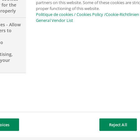
partners on this website. Some of these cookies are stric
 for the
proper functioning of this website.
properly
Politique de cookies / Cookies Policy /Cookie-Richtlinien
enthalten :
General Vendor List
es - Allow
ers to
no
ising,
 your
+41 58 212 97 62
oices
Reject All
laurence.anthony@bnpparib