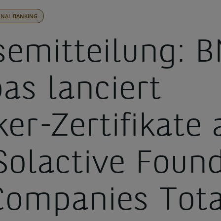
ONAL BANKING
semitteilung: 
as lanciert
er-Zertifikate 
Solactive Foun
Companies Tota