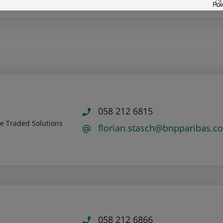
058 212 6815
e Traded Solutions
florian.stasch@bnpparibas.c
058 212 6866