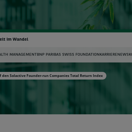
Welt Im Wandel
ALTH MANAGEMENT
BNP PARIBAS SWISS FOUNDATION
KARRIERE
NEWS
K
uche
auf den Solactive Founder-run Companies Total Return Index