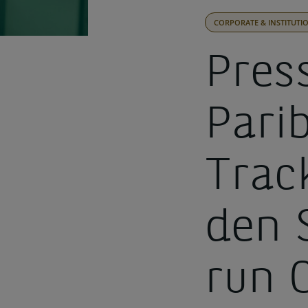
CORPORATE & INSTITUTI
Pres
Parib
Track
den 
run 