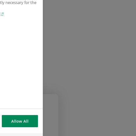
tly necessary for the
Allow All
as.com