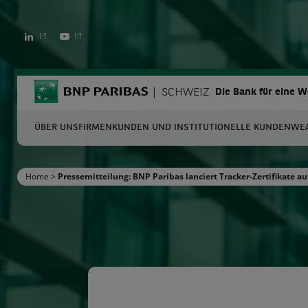
LINKEDIN
YOUTUBE
BNP Paribas
SCHWEIZ
Die Bank für eine 
ÜBER UNS
FIRMENKUNDEN UND INSTITUTIONELLE KUNDEN
WE
S
Home
>
Pressemitteilung: BNP Paribas lanciert Tracker-Zertifikate 
Geben Sie die zu suchenden Begriffe ein