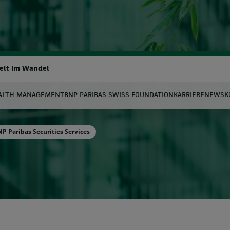
Welt Im Wandel
ALTH MANAGEMENT
BNP PARIBAS SWISS FOUNDATION
KARRIERE
NEWS
K
uche
 Paribas Securities Services