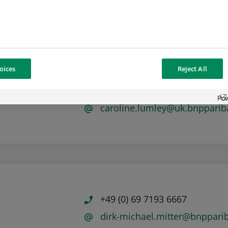
oices
Reject All
+44 (0) 20 7410 4650
caroline.lumley@uk.bnppari
+49 (0) 69 7193 6667
dirk-michael.mitter@bnppari