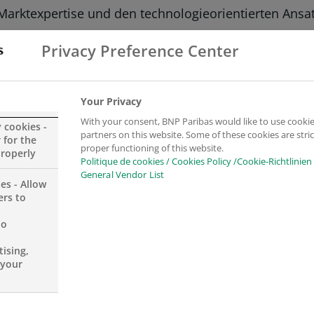
e Marktexpertise und den technologieorientierten An
Privacy Preference Center
rities Services
, sagt: „Wir freuen uns sehr auf di
sere Präsenz in Deutschland und Luxemburg auszuweit
Your Privacy
With your consent, BNP Paribas would like to use cookie
y cookies -
partners on this website. Some of these cookies are stric
 for the
proper functioning of this website.
properly
Die Übertragung von Dienstleistungen, wie z.B. der Fo
Politique de cookies / Cookies Policy /Cookie-Richtlinien
General Vendor List
rbessern und unseren Kunden Services effizient und
es - Allow
zu managen. Wir sind zuversichtlich, dass die Verein
ers to
llegen in der DWS.“
no
ising,
enehmigung durch die jeweiligen Gremien der Vertra
 your
dministration wird Ende dieses Jahres erwartet. Da