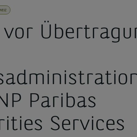
WEIZ
vor Übertragu
sadministration
NP Paribas
ities Services