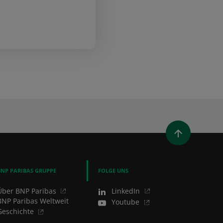
UES FENSTER)
T EIN NEUES FENSTER)
LEN (ÖFFNET EIN NEUES FENSTER)
AIL TEILEN
BNP PARIBAS GRUPPE
FOLGE UNS
Über BNP Paribas
LinkedIn
BNP Paribas Weltweit
Youtube
Geschichte