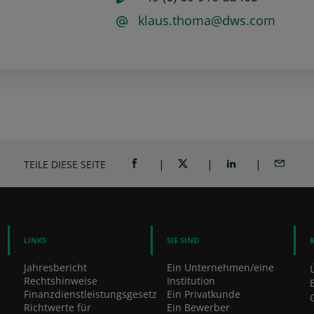
klaus.thoma@dws.com
TEILE DIESE SEITE
AUF FACEBOOK TEILEN (ÖFFNET EIN NE
AUF TWITTER TEILEN (ÖFFNE
AUF LINKEDIN TEI
PER E-M
LINKS
SIE SIND
Jahresbericht
Ein Unternehmen/eine
Rechtshinweise
Institution
Finanzdienstleistungsgesetz
Ein Privatkunde
Richtwerte für
Ein Bewerber