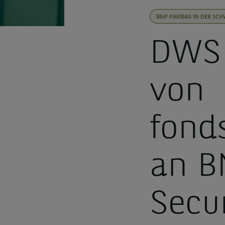
BNP PARIBAS IN DER SCH
DWS 
von
fond
an B
Secur