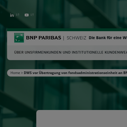
LINKEDIN
YOUTUBE
BNP Paribas
SCHWEIZ
Die Bank für eine 
ÜBER UNS
FIRMENKUNDEN UND INSTITUTIONELLE KUNDEN
WE
S
Home
>
DWS vor Übertragung von fondsadministrationseinheit an BNP
Geben Sie die zu suchenden Begriffe ein