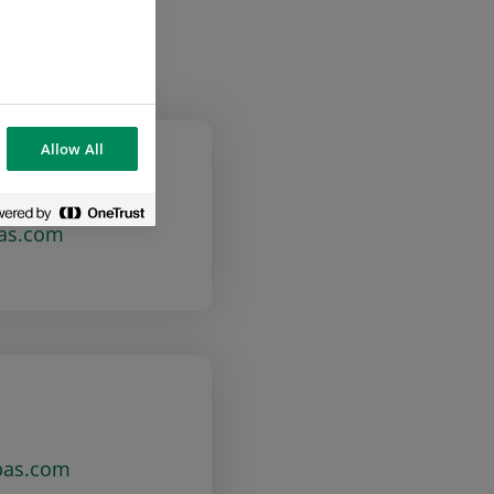
Allow All
bas.com
bas.com