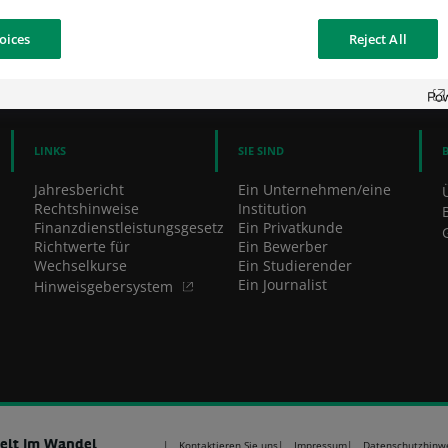
oices
Reject All
TEILE DIESE SEITE
AUF FACEBOOK TE
AUF TW
LINKS
SIE SIND
Jahresbericht
Ein Unternehmen/eine
Rechtshinweise
Institution
Finanzdienstleistungsgesetz
Ein Privatkunde
Richtwerte für
Ein Bewerber
Wechselkurse
Ein Studierender
Ein Journalist
Hinweisgebersystem
Welt Im Wandel
Kontaktieren Sie uns
Impressum
Datenschutzhinw