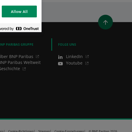
Allow All
ILEN (ÖFFNET EIN NEUES FENSTER)
ITTER TEILEN (ÖFFNET EIN NEUES FENSTER)
AUF LINKEDIN TEILEN (ÖFFNET EIN NEUES FENSTER)
PER E-MAIL TEILEN
BNP PARIBAS GRUPPE
FOLGE UNS
Über BNP Paribas
LinkedIn
BNP Paribas Weltweit
Youtube
Geschichte
eis
Cookie-Richtlinien
Sitemap
Cookie-Einstellungen
© BNP Paribas 2026