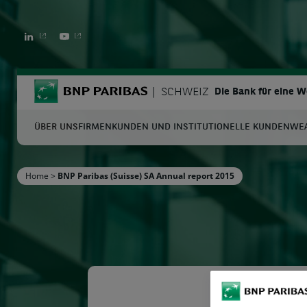
LINKEDIN
YOUTUBE
BNP Paribas
SCHWEIZ
Die Bank für eine 
ÜBER UNS
FIRMENKUNDEN UND INSTITUTIONELLE KUNDEN
WE
S
Home
>
BNP Paribas (Suisse) SA Annual report 2015
Geben Sie die zu suchenden Begriffe ein