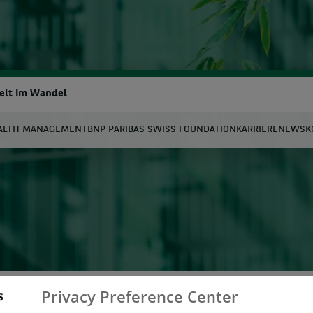
Welt Im Wandel
ALTH MANAGEMENT
BNP PARIBAS SWISS FOUNDATION
KARRIERE
NEWS
K
uche
Privacy Preference Center