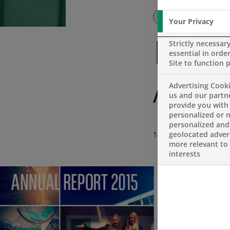
BNP PARIBAS IN DER SCH
Your Privacy
Strictly necessar
BNP 
essential in order
Site to function 
Annu
Advertising Cooki
us and our partn
provide you with
personalized or 
personalized and
10 JUNI 2016
geolocated advert
more relevant to
interests
BNP Paribas (