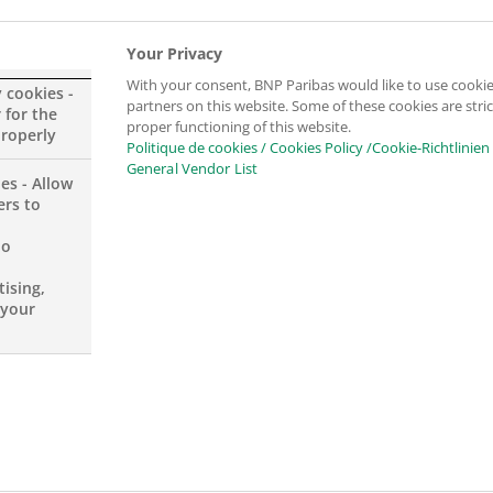
WEIZ
Your Privacy
With your consent, BNP Paribas would like to use cookie
y cookies -
Paribas (Suisse
partners on this website. Some of these cookies are stric
 for the
proper functioning of this website.
properly
Politique de cookies / Cookies Policy /Cookie-Richtlinien
General Vendor List
al report 2015
es - Allow
ers to
no
ising,
 your
Suisse) SA annual report 2015