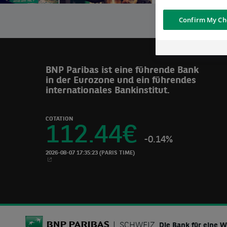
Confirm My Ch
BNP Paribas ist eine führende Bank
in der Eurozone und ein führendes
internationales Bankinstitut.
COTATION
112.44
€
-0.14%
2026-08-07 17:35:23
(PARIS TIME)
NEUES FENSTER
BNP Paribas
SCHWEIZ
Die Bank für eine 